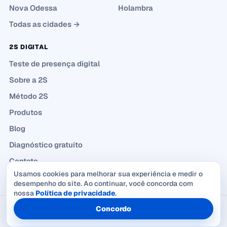
Nova Odessa
Holambra
Todas as cidades →
2S DIGITAL
Teste de presença digital
Sobre a 2S
Método 2S
Produtos
Blog
Diagnóstico gratuito
Contato
Usamos cookies para melhorar sua experiência e medir o
Política de Privacidade
desempenho do site. Ao continuar, você concorda com
nossa
Política de privacidade
.
Concordo
© 2026 2S Digital Marketing — CNPJ 57.651.469/0001-08
Salto-SP e região · Marketing, tecnologia e IA para empresas