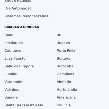
Sites e Páginas
IA e Automação
Sistemas Personalizados
CIDADES ATENDIDAS
Salto
Itu
Indaiatuba
Itupeva
Cabreúva
Porto Feliz
Elias Fausto
Boituva
Salto de Pirapora
Sorocaba
Jundiaí
Campinas
Votorantim
Vinhedo
Valinhos
Hortolândia
Sumaré
Americana
Santa Bárbara d’Oeste
Paulínia