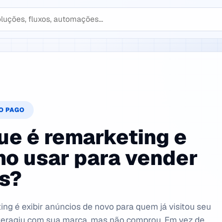
S
O PAGO
ue é remarketing e
o usar para vender
s?
ng é exibir anúncios de novo para quem já visitou seu
nteragiu com sua marca, mas não comprou. Em vez de