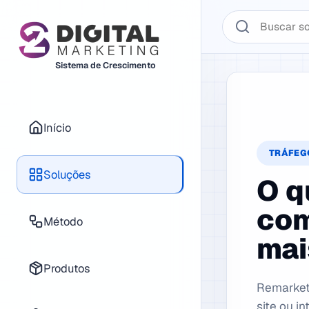
Buscar no sistema 2
Sistema de Crescimento
Início
TRÁFEG
Soluções
O q
com
Método
mai
Produtos
Remarketi
site ou i