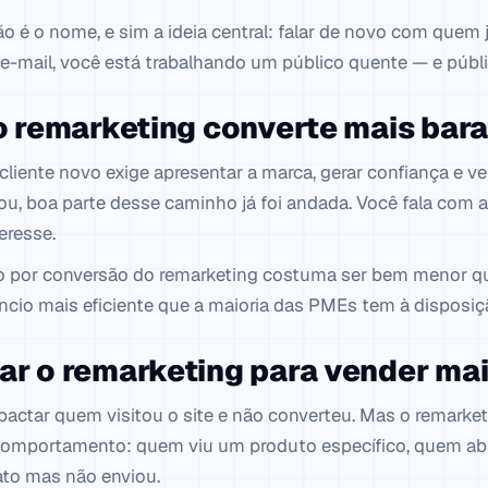
o é o nome, e sim a ideia central: falar de novo com quem 
e-mail, você está trabalhando um público quente — e públ
o remarketing converte mais bar
liente novo exige apresentar a marca, gerar confiança e v
tou, boa parte desse caminho já foi andada. Você fala com 
eresse.
o por conversão do remarketing costuma ser bem menor que
úncio mais eficiente que a maioria das PMEs tem à dispos
r o remarketing para vender ma
pactar quem visitou o site e não converteu. Mas o remarke
omportamento: quem viu um produto específico, quem ab
ato mas não enviou.