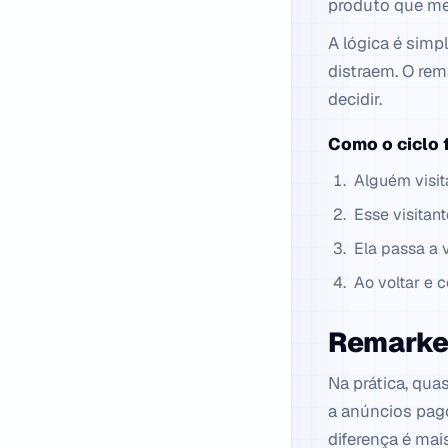
produto que me 
A lógica é simp
distraem. O re
decidir.
Como o ciclo 
Alguém visit
Esse visitan
Ela passa a 
Ao voltar e 
Remarket
Na prática, qua
a anúncios pagos
diferença é mai