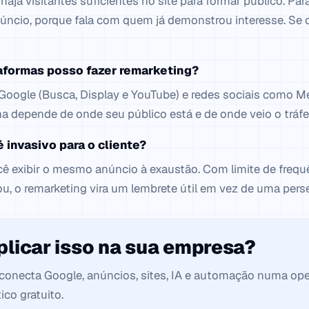
haja visitantes suficientes no site para formar público. P
núncio, porque fala com quem já demonstrou interesse. Se o 
aformas posso fazer remarketing?
 Google (Busca, Display e YouTube) e redes sociais como M
ha depende de onde seu público está e de onde veio o tráfe
 invasivo para o cliente?
cê exibir o mesmo anúncio à exaustão. Com limite de frequê
, o remarketing vira um lembrete útil em vez de uma pers
plicar isso na sua empresa?
l conecta Google, anúncios, sites, IA e automação numa op
co gratuito.