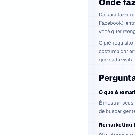
Onde fa
Dá para fazer r
Facebook), entr
você quer reeng
O pré-requisito
costuma dar err
que cada visita
Pergunta
O que é remar
É mostrar seus 
de buscar gent
Remarketing 