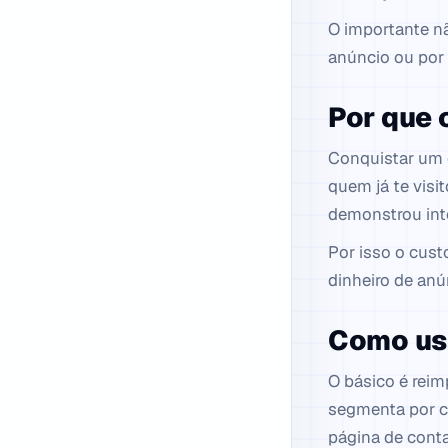
O importante nã
anúncio ou por 
Por que 
Conquistar um c
quem já te visi
demonstrou int
Por isso o cust
dinheiro de an
Como usa
O básico é reim
segmenta por c
página de cont