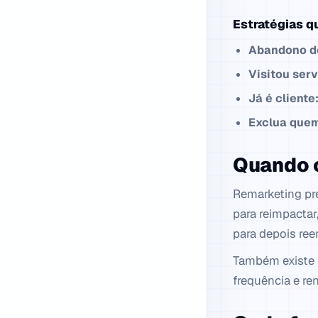
Estratégias q
Abandono d
Visitou serv
Já é cliente
Exclua quem
Quando o
Remarketing pre
para reimpactar
para depois ree
Também existe o
frequência e re