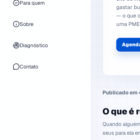
Para quem
gastar b
— o que c
uma PME
Sobre
Agenda
Diagnóstico
Contato
Publicado em 4
O que é 
Quando alguém v
seus para ela e