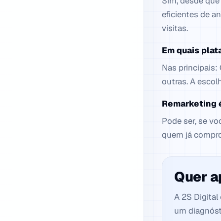
Sim, desde que 
eficientes de a
visitas.
Em quais plat
Nas principais:
outras. A escol
Remarketing é
Pode ser, se vo
quem já comprou
Quer a
A 2S Digita
um diagnósti