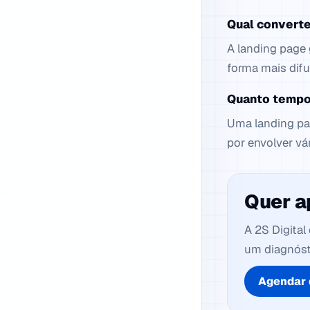
Qual convert
A landing page 
forma mais dif
Quanto tempo 
Uma landing pag
por envolver vá
Quer a
A 2S Digita
um diagnósti
Agendar 