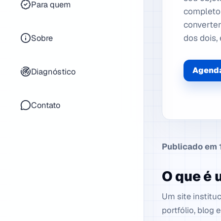
Para quem
completo 
converter
Sobre
dos dois,
Agenda
Diagnóstico
Contato
Publicado em 1
O que é u
Um site institu
portfólio, blog 