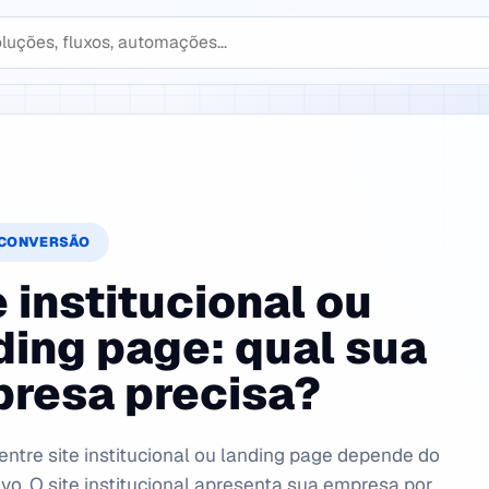
S
 CONVERSÃO
e institucional ou
ding page: qual sua
resa precisa?
entre site institucional ou landing page depende do
ivo. O site institucional apresenta sua empresa por