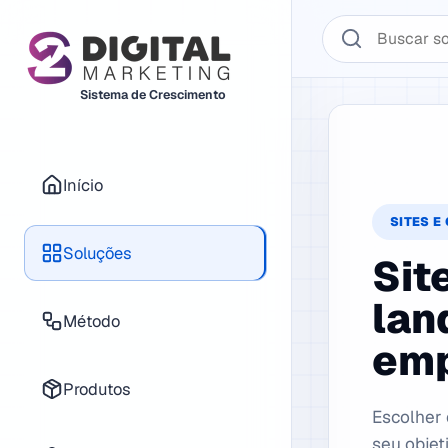
Buscar no sistema 2
Sistema de Crescimento
Início
SITES E
Soluções
Sit
lan
Método
emp
Produtos
Escolher 
seu objet