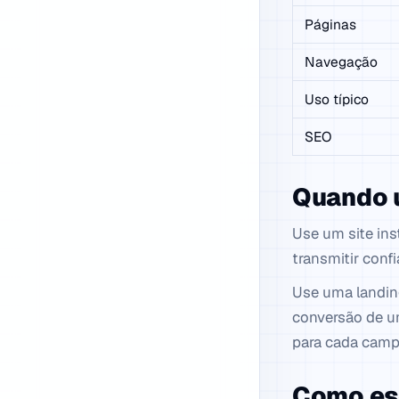
Páginas
Navegação
Uso típico
SEO
Quando 
Use um site ins
transmitir con
Use uma landin
conversão de um
para cada camp
Como es