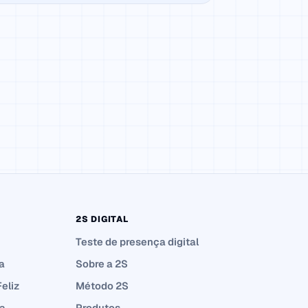
2S DIGITAL
Teste de presença digital
a
Sobre a 2S
Feliz
Método 2S
a
Produtos