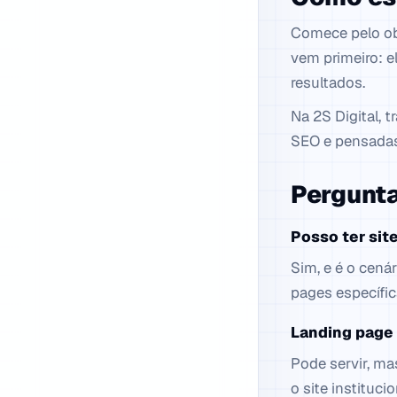
Comece pelo obj
vem primeiro: e
resultados.
Na 2S Digital, 
SEO e pensadas 
Pergunta
Posso ter site
Sim, e é o cená
pages específi
Landing page
Pode servir, ma
o site instituc