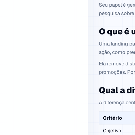
Seu papel é ger
pesquisa sobre 
O que é 
Uma landing pag
ação, como pre
Ela remove dis
promoções. Por 
Qual a di
A diferença cent
Critério
Objetivo