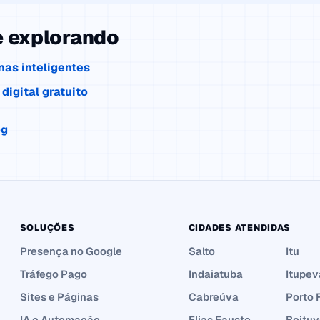
e explorando
nas inteligentes
digital gratuito
og
SOLUÇÕES
CIDADES ATENDIDAS
Presença no Google
Salto
Itu
Tráfego Pago
Indaiatuba
Itupev
Sites e Páginas
Cabreúva
Porto 
IA e Automação
Elias Fausto
Boituv