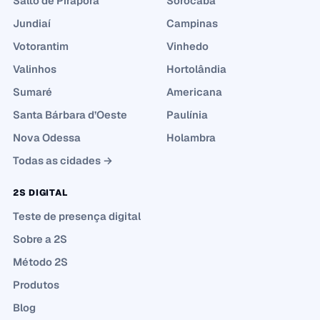
Salto de Pirapora
Sorocaba
Jundiaí
Campinas
Votorantim
Vinhedo
Valinhos
Hortolândia
Sumaré
Americana
Santa Bárbara d’Oeste
Paulínia
Nova Odessa
Holambra
Todas as cidades →
2S DIGITAL
Teste de presença digital
Sobre a 2S
Método 2S
Produtos
Blog