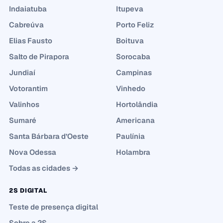
Indaiatuba
Itupeva
Cabreúva
Porto Feliz
Elias Fausto
Boituva
Salto de Pirapora
Sorocaba
Jundiaí
Campinas
Votorantim
Vinhedo
Valinhos
Hortolândia
Sumaré
Americana
Santa Bárbara d’Oeste
Paulínia
Nova Odessa
Holambra
Todas as cidades →
2S DIGITAL
Teste de presença digital
Sobre a 2S