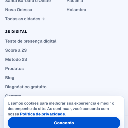
Santa Bárbara d’Oeste
Paulínia
Nova Odessa
Holambra
Todas as cidades →
2S DIGITAL
Teste de presença digital
Sobre a 2S
Método 2S
Produtos
Blog
Diagnóstico gratuito
Contato
Usamos cookies para melhorar sua experiência e medir o
Política de Privacidade
desempenho do site. Ao continuar, você concorda com
nossa
Política de privacidade
.
Concordo
© 2026 2S Digital Marketing — CNPJ 57.651.469/0001-08